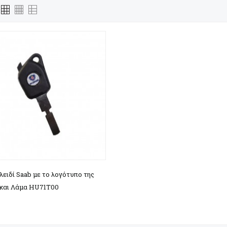
Γρήγορη προβολή
λειδί Saab με το λογότυπο της
 και Λάμα HU71T00